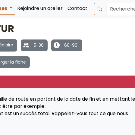
ques
Rejoindre un atelier
Contact
TUR
diaire
5-30
60-90'
rger la fiche
uille de route en partant de la date de fin et en mettant l
t être par exemple :
et est un succès total. Rappelez-vous tout ce que nous